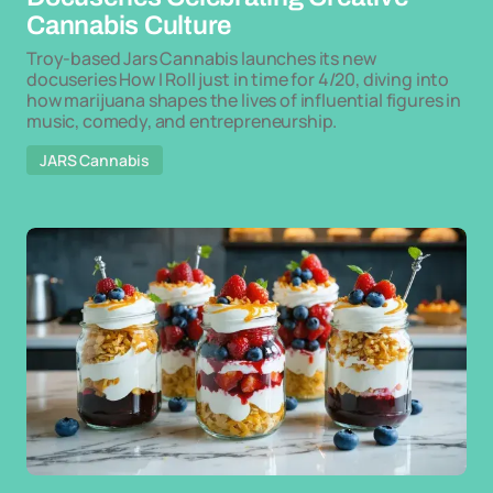
Cannabis Culture
Troy-based Jars Cannabis launches its new
docuseries How I Roll just in time for 4/20, diving into
how marijuana shapes the lives of influential figures in
music, comedy, and entrepreneurship.
JARS Cannabis