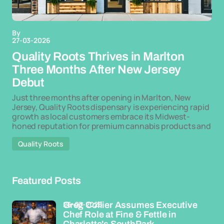
By
27-03-2026
Quality Roots Thrives in Marlton
Three Months After New Jersey
Debut
Just three months after opening in Marlton, New
Jersey, Quality Roots dispensary is experiencing rapid
growth as local customers embrace its Midwest-
honed reputation for premium cannabis products and
Quality Roots
Featured Posts
26-03-2026
Greg Collier Assumes Executive
Chef Role at Fine & Fettle in