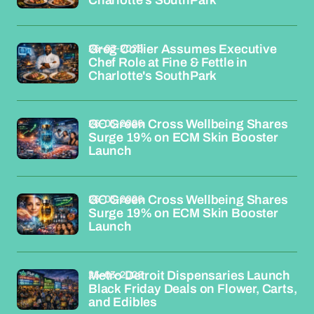
Charlotte's SouthPark
26-03-2026
Greg Collier Assumes Executive
Chef Role at Fine & Fettle in
Charlotte's SouthPark
26-03-2026
GC Green Cross Wellbeing Shares
Surge 19% on ECM Skin Booster
Launch
26-03-2026
GC Green Cross Wellbeing Shares
Surge 19% on ECM Skin Booster
Launch
26-03-2026
Metro Detroit Dispensaries Launch
Black Friday Deals on Flower, Carts,
and Edibles